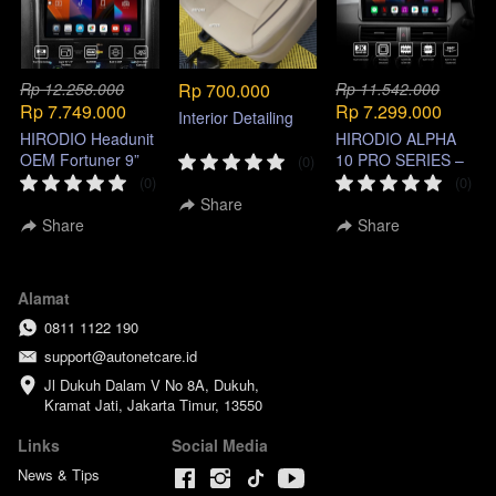
Rp 12.258.000
Rp 700.000
Rp 11.542.000
Rp 7.749.000
Rp 7.299.000
Interior Detailing
HIRODIO Headunit
HIRODIO ALPHA
OEM Fortuner 9”
10 PRO SERIES –
(0)
Android |
Headunit Android 2
(0)
(0)
Autonetcare
DIN
Share
Share
Share
Hubungi Autonetcare
Klik salah satu cabang di bawah, untuk
terhubung dengan whatsapp kami
Alamat
0811 1122 190
Bandung
Informasi & Reservasi
support@autonetcare.id
Jl Dukuh Dalam V No 8A, Dukuh, 
Kramat Jati, Jakarta Timur, 13550
Bekasi
Informasi & Reservasi
Links
Social Media
News & Tips
Jakarta
Informasi & Reservasi