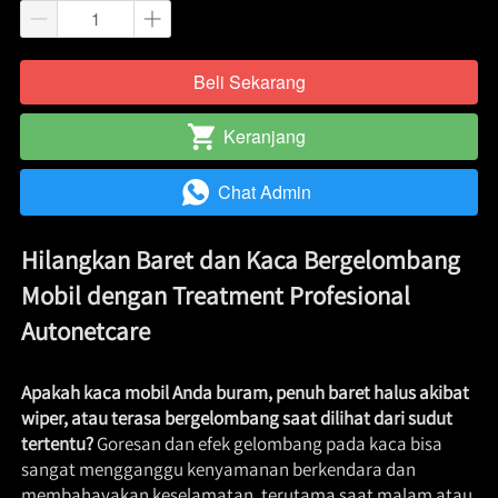
Beli Sekarang
`
Keranjang
`
Chat Admin
`
Hilangkan Baret dan Kaca Bergelombang 
Mobil dengan Treatment Profesional 
Autonetcare
Apakah kaca mobil Anda buram, penuh baret halus akibat 
wiper, atau terasa bergelombang saat dilihat dari sudut 
tertentu?
 Goresan dan efek gelombang pada kaca bisa 
sangat mengganggu kenyamanan berkendara dan 
membahayakan keselamatan, terutama saat malam atau 