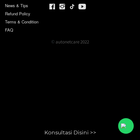
News & Tips
Refund Policy
Terms & Condition
FAQ
Hubungi Autonetcare
Klik salah satu cabang di bawah, untuk
terhubung dengan whatsapp kami
 autonetcare 
2022
Bandung
Informasi & Reservasi
Bekasi
Informasi & Reservasi
Jakarta
Informasi & Reservasi
Konsultasi Disini >>