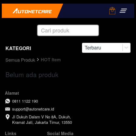
Cari produk
Terbaru
KATEGORI
HOT Item
Semua Produk
Belum ada produk
Alamat
0811 1122 190
support@autonetcare.id
Jl Dukuh Dalam V No 8A, Dukuh, 
Kramat Jati, Jakarta Timur, 13550
Links
Social Media