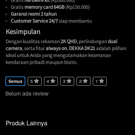
Gratis 
memory card 64GB
 (Rp150.000) 
Garansi resmi 2 tahun
Customer Service 24/7
 siap membantu 
Kesimpulan
Dengan kualitas rekaman 
2K QHD
, perlindungan 
dual 
camera
, serta fitur 
always on
, 
DEKKA DK21
 adalah pilihan 
ideal untuk Anda yang mengutamakan keamanan 
kendaraan pribadi maupun bisnis. 
Semua
5
4
3
2
1
Belum ada review
Produk Lainnya