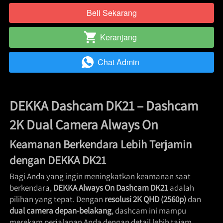
Beli Sekarang
`
Keranjang
`
Chat Admin
`
DEKKA Dashcam DK21 – Dashcam 
2K Dual Camera Always On
Keamanan Berkendara Lebih Terjamin 
dengan DEKKA DK21
Bagi Anda yang ingin meningkatkan keamanan saat 
berkendara, 
DEKKA Always On Dashcam DK21
 adalah 
pilihan yang tepat. Dengan 
resolusi 2K QHD (2560p)
 dan 
dual camera depan-belakang
, dashcam ini mampu 
merekam perjalanan Anda dengan detail lebih tajam 