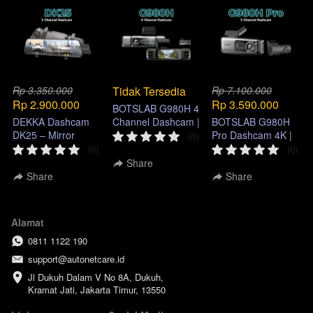
Rp 3.350.000
Tidak Tersedia
Rp 7.100.000
Rp 2.900.000
Rp 3.590.000
BOTSLAB G980H 4
DEKKA Dashcam
Channel Dashcam |
BOTSLAB G980H
DK25 – Mirror
360° Car Security
Pro Dashcam 4K |
(0)
Dashcam 4K Dual
System
ADAS, GPS & Sony
(0)
(0)
Camera 10 inch
IMX415
Share
Share
Share
Hubungi Autonetcare
Klik salah satu cabang di bawah, untuk
terhubung dengan whatsapp kami
Alamat
0811 1122 190
Bandung
Informasi & Reservasi
support@autonetcare.id
Jl Dukuh Dalam V No 8A, Dukuh, 
Kramat Jati, Jakarta Timur, 13550
Bekasi
Informasi & Reservasi