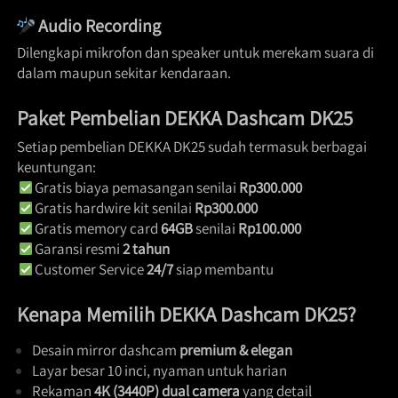
Audio Recording
Dilengkapi mikrofon dan speaker untuk merekam suara di 
dalam maupun sekitar kendaraan.  
Paket Pembelian DEKKA Dashcam DK25
Setiap pembelian DEKKA DK25 sudah termasuk berbagai 
keuntungan:
 Gratis biaya pemasangan senilai 
Rp300.000
 Gratis hardwire kit senilai 
Rp300.000
 Gratis memory card 
64GB
 senilai 
Rp100.000
 Garansi resmi 
2 tahun
 Customer Service 
24/7
 siap membantu  
Kenapa Memilih DEKKA Dashcam DK25?
Desain mirror dashcam 
premium & elegan
Layar besar 10 inci, nyaman untuk harian 
Rekaman 
4K (3440P) dual camera
 yang detail 