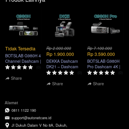
Tidak Tersedia
Rp 2.000.000
Rp 7.100.000
Rp 1.900.000
Rp 3.590.000
BOTSLAB G980H 4
Channel Dashcam |
DEKKA Dashcam
BOTSLAB G980H
360° Car Security
DK21 – Dashcam
Pro Dashcam 4K |
(0)
System
2K Dual Camera
ADAS, GPS & Sony
(0)
(0)
Always On & Night
IMX415
Share
Vision
Share
Share
Hubungi Autonetcare
Klik salah satu cabang di bawah, untuk
terhubung dengan whatsapp kami
Alamat
0811 1122 190
Bandung
Informasi & Reservasi
support@autonetcare.id
Jl Dukuh Dalam V No 8A, Dukuh, 