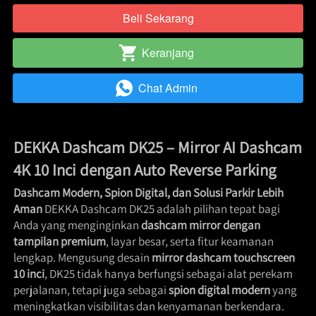
Beli Sekarang
`
Keranjang
`
Chat Admin
`
DEKKA Dashcam DK25 – Mirror AI Dashcam 
4K 10 Inci dengan Auto Reverse Parking
Dashcam Modern, Spion Digital, dan Solusi Parkir Lebih 
Aman
 DEKKA Dashcam DK25 adalah pilihan tepat bagi 
Anda yang menginginkan 
dashcam mirror dengan 
tampilan premium
, layar besar, serta fitur keamanan 
lengkap. Mengusung desain 
mirror dashcam touchscreen 
10 inci
, DK25 tidak hanya berfungsi sebagai alat perekam 
perjalanan, tetapi juga sebagai 
spion digital modern
 yang 
meningkatkan visibilitas dan kenyamanan berkendara. 